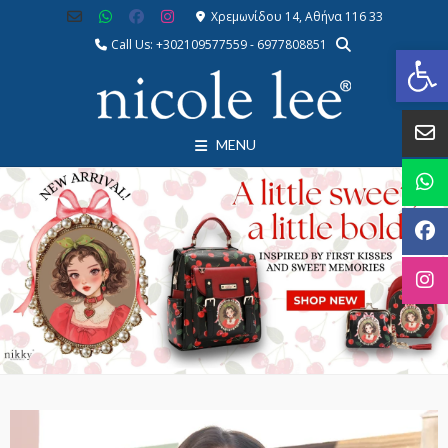
Χρεμωνίδου 14, Αθήνα 116 33
Call Us: +302109577559 - 6977808851
Αν
MENU