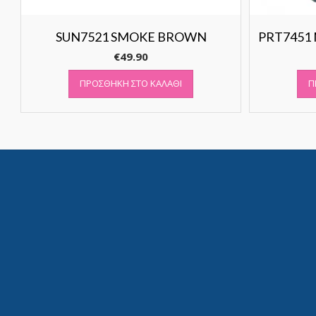
SUN7521 SMOKE BROWN
PRT7451
€
49.90
ΠΡΟΣΘΉΚΗ ΣΤΟ ΚΑΛΆΘΙ
Π