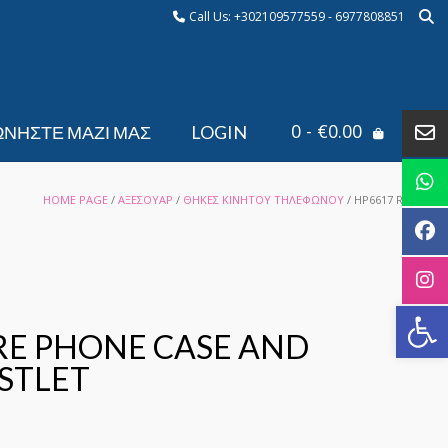
Call Us: +302109577559 - 6977808851
0
- €0.00
ΩΝΉΣΤΕ ΜΑΖΊ ΜΑΣ
LOGIN
HOME PAGE
/
ΑΞΕΣΟΥΑΡ
/
ΘΗΚΕΣ KINHTOY ΤΗΛΕΦΩΝΟΥ
/ HP6617 ROL
Αν
RE PHONE CASE AND
STLET