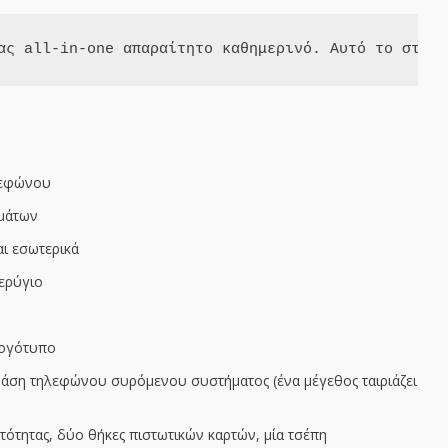
ας all-in-one απαραίτητο καθημερινό. Αυτό το στιλ 
λεφώνου
μάτων
αι εσωτερικά
τερύγιο
λογότυπο
άση τηλεφώνου συρόμενου συστήματος (ένα μέγεθος ταιριάζει
ότητας, δύο θήκες πιστωτικών καρτών, μία τσέπη