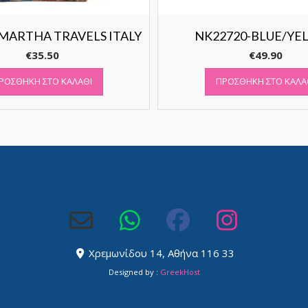
 MARTHA TRAVELS ITALY
NK22720-BLUE/YE
€
35.50
€
49.90
ΡΟΣΘΉΚΗ ΣΤΟ ΚΑΛΆΘΙ
ΠΡΟΣΘΉΚΗ ΣΤΟ ΚΑΛΆ
Χρεμωνίδου 14, Αθήνα 116 33
Designed by :
GreekHost