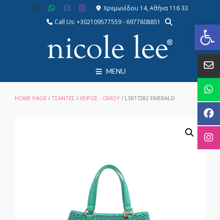
Skip
Χρεμωνίδου 14, Αθήνα 116 33
to
Call Us: +302109577559 - 6977808851
Αν
content
MENU
HOME PAGE
/
ΤΣΑΝΤΕΣ
/
ΧΕΙΡΟΣ - ΩΜΟΥ
/ LSR17282 EMERALD