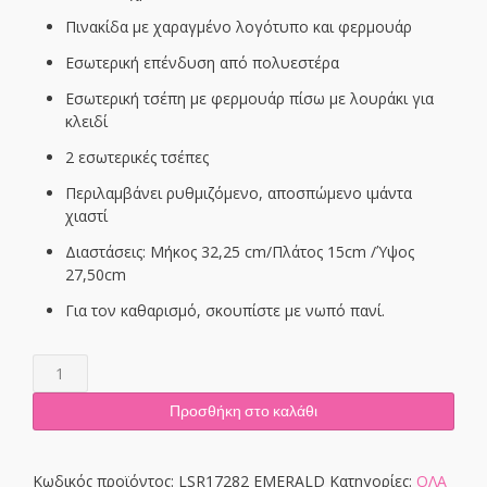
Πινακίδα με χαραγμένο λογότυπο και φερμουάρ
Εσωτερική επένδυση από πολυεστέρα
Εσωτερική τσέπη με φερμουάρ πίσω με λουράκι για
κλειδί
2 εσωτερικές τσέπες
Περιλαμβάνει ρυθμιζόμενο, αποσπώμενο ιμάντα
χιαστί
Διαστάσεις: Μήκος 32,25 cm/Πλάτος 15cm /Ύψος
27,50cm
Για τον καθαρισμό, σκουπίστε με νωπό πανί.
LSR17282
EMERALD
ποσότητα
Προσθήκη στο καλάθι
Κωδικός προϊόντος:
LSR17282 EMERALD
Κατηγορίες:
ΟΛΑ