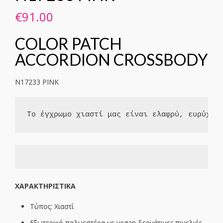
€
91.00
COLOR PATCH
ACCORDION CROSSBODY
N17233 PINK
Το έγχρωμο χιαστί μας είναι ελαφρύ, ευρύχωρ
XΑΡΑΚΤΗΡΙΣΤΙΚΑ
Τύπος: Xιαστί
Εξωτερικό πολυεστέρα με vegan δερμάτινες πινελιές