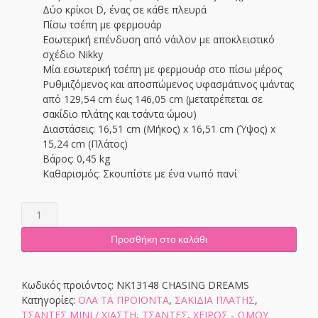
Δύο κρίκοι D, ένας σε κάθε πλευρά
Πίσω τσέπη με φερμουάρ
Εσωτερική επένδυση από νάιλον με αποκλειστικό
σχέδιο Nikky
Μία εσωτερική τσέπη με φερμουάρ στο πίσω μέρος
Ρυθμιζόμενος και αποσπώμενος υφασμάτινος ιμάντας
από 129,54 cm έως 146,05 cm (μετατρέπεται σε
σακίδιο πλάτης και τσάντα ώμου)
Διαστάσεις: 16,51 cm (Μήκος) x 16,51 cm (Ύψος) x
15,24 cm (Πλάτος)
Βάρος: 0,45 kg
Καθαρισμός: Σκουπίστε με ένα νωπό πανί
NK13148
CHASING
DREAMS
Προσθήκη στο καλάθι
ποσότητα
Κωδικός προϊόντος:
NK13148 CHASING DREAMS
Κατηγορίες:
ΟΛΑ ΤΑ ΠΡΟΙΟΝΤΑ
,
ΣΑΚΙΔΙΑ ΠΛΑΤΗΣ
,
ΤΣΑΝΤΕΣ ΜΙΝΙ / ΧΙΑΣΤΗ
,
ΤΣΑΝΤΕΣ
,
ΧΕΙΡΟΣ - ΩΜΟΥ