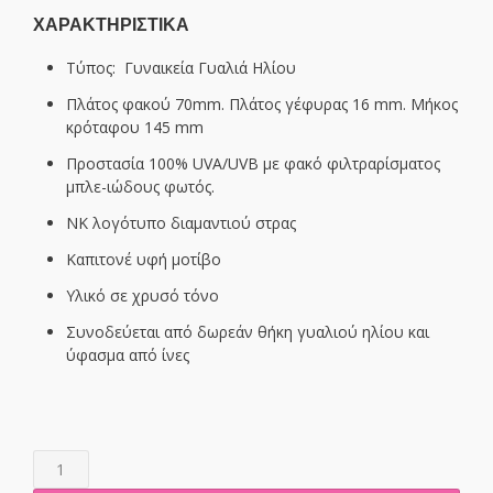
ΧΑΡΑΚΤΗΡΙΣΤΙΚΑ
Τύπος:
Γυναικεία Γυαλιά Ηλίου
Πλάτος φακού 70mm. Πλάτος γέφυρας 16 mm. Μήκος
κρόταφου 145 mm
Προστασία 100% UVA/UVB
με φακό φιλτραρίσματος
μπλε-ιώδους φωτός.
NK λογότυπο διαμαντιού στρας
Καπιτονέ υφή μοτίβο
Υλικό σε χρυσό τόνο
Συνοδεύεται από δωρεάν θήκη γυαλιού ηλίου και
ύφασμα από ίνες
NK22717-
WHITE