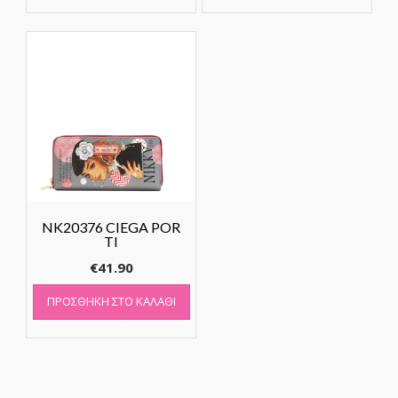
NK20376 CIEGA POR
TI
€
41.90
ΠΡΟΣΘΉΚΗ ΣΤΟ ΚΑΛΆΘΙ