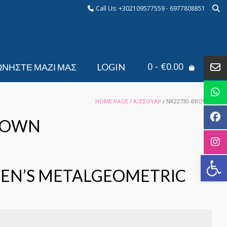
Call Us: +302109577559 - 6977808851
0
- €0.00
ΩΝΉΣΤΕ ΜΑΖΊ ΜΑΣ
LOGIN
HOME PAGE
/
ΑΞΕΣΟΥΑΡ
/ NK22730-BROWN
ROWN
Αν
EN’S METALGEOMETRIC