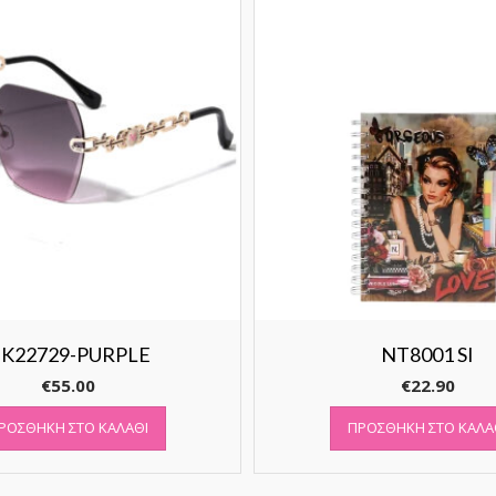
K22729-PURPLE
NT8001 SI
€
55.00
€
22.90
ΡΟΣΘΉΚΗ ΣΤΟ ΚΑΛΆΘΙ
ΠΡΟΣΘΉΚΗ ΣΤΟ ΚΑΛΆ