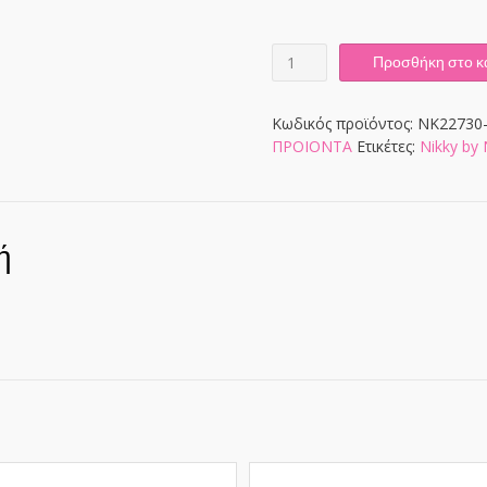
NK22730-
Προσθήκη στο κ
BROWN
ποσότητα
Κωδικός προϊόντος:
NK22730
ΠΡΟΙΟΝΤΑ
Ετικέτες:
Nikky by 
ή