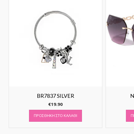
BR7837 SILVER
N
€
19.90
ΠΡΟΣΘΉΚΗ ΣΤΟ ΚΑΛΆΘΙ
Π