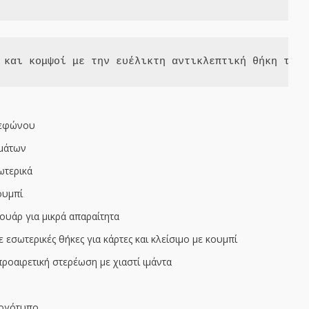
 και κομψοί με την ευέλικτη αντικλεπτική θήκη τηλε
λεφώνου
μάτων
ωτερικά
ουμπί
υάρ για μικρά απαραίτητα
 εσωτερικές θήκες για κάρτες και κλείσιμο με κουμπί
προαιρετική στερέωση με χιαστί ιμάντα
λογότυπο