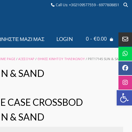
Call Us: +302109577559 - 6977808851
0
- €0.00
ΩΝΉΣΤΕ ΜΑΖΊ ΜΑΣ
LOGIN
OME PAGE
/
ΑΞΕΣΟΥΑΡ
/
ΘΗΚΕΣ KINHTOY ΤΗΛΕΦΩΝΟΥ
/ PRT17145 SUN & SAND
UN & SAND
Αν
E CASE CROSSBOD
UN & SAND