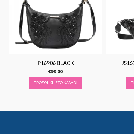
P16906 BLACK
JS16
€
99.00
ΠΡΟΣΘΉΚΗ ΣΤΟ ΚΑΛΆΘΙ
Π