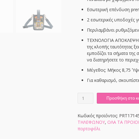
Εσωτερική επένδυση pre
2 εσωτερικές υποδοχές γι
Περιλαμβάνει ρυθμιζόμεν
ΤΕΧΝΟΛΟΓΙΑ ΑΠΟΚΛΕΨΗΣ R
της κλοπής ταυτότητας ξε
εμποδίζει τα σήματα της
να διατηρήσετε το περιε
Μέγεθος: Mήκος 8,75 Ύψο
Για καθαρισμό, σκουπίστε
PRT17145
Προσθήκη στο κ
SUN
&
SAND
Κωδικός προϊόντος:
PRT1714
ποσότητα
ΤΗΛΕΦΩΝΟΥ
,
ΟΛΑ ΤΑ ΠΡΟΙ
πορτοφόλι