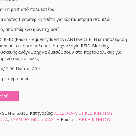
mium print από πολυεστέρα
α κάρτες 1 εσωτερική τσέπη για κάρτα/μετρητά στο πλάι
ο, αποσπώμενο ιμάντα χιαστί
FID (Radio Frequency Identity) ΑΝΤΙΚΛΟΠΗ. Η καταπολέμηση
κινά με το πορτοφόλι σας. Η τεχνολογία RFID-Blocking
 συσκευής ανάγνωσης να διεισδύσουν στο πορτοφόλι σας για
χόμενό σας ασφαλές.
ς12,50 Πλάτος 7,50
 με υγρό πανί.
αλάθι
5 SUN & SAND
Κατηγορίες:
ΑΞΕΣΟΥΑΡ
,
ΘΗΚΕΣ KINHTOY
ΟΝΤΑ
,
ΤΣΑΝΤΕΣ ΜΙΝΙ / ΧΙΑΣΤΗ
Ετικέτες:
ΘΗΚΗ ΚΙΝΗΤΟΥ
,