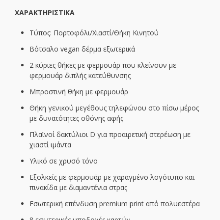
XΑΡΑΚΤΗΡΙΣΤΙΚΑ
Τύπος: Πορτοφόλι/Xιαστί/Θήκη Κινητού
Βότσαλο vegan δέρμα εξωτερικά
2 κύριες θήκες με φερμουάρ που κλείνουν με
φερμουάρ διπλής κατεύθυνσης
Μπροστινή θήκη με φερμουάρ
Θήκη γενικού μεγέθους τηλεφώνου στο πίσω μέρος
με δυνατότητες οθόνης αφής
Πλαϊνοί δακτύλιοι D για προαιρετική στερέωση με
χιαστί ιμάντα
Υλικό σε χρυσό τόνο
Εξολκείς με φερμουάρ με χαραγμένο λογότυπο και
πινακίδα με διαμαντένια στρας
Εσωτερική επένδυση premium print από πολυεστέρα
8 εσωτερικές υποδοχές καρτών